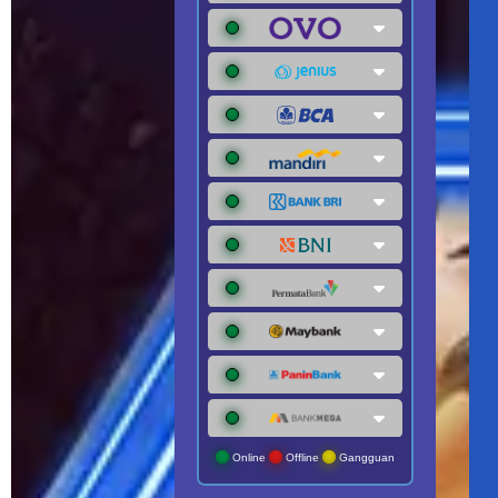
Online
Offline
Gangguan