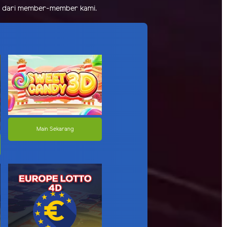
ta dari member-member kami.
Main Sekarang