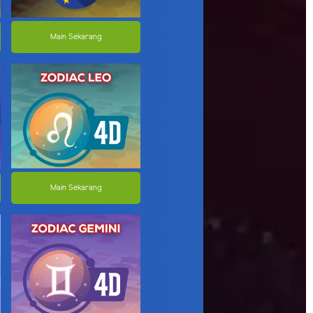
Main Sekarang
Main Sekarang