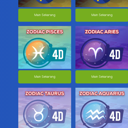
Main Sekarang
Main Sekarang
Main Sekarang
Main Sekarang