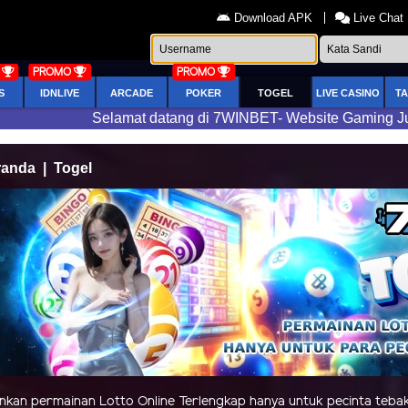
Download APK
Live Chat
O
PROMO
PROMO
S
IDNLIVE
ARCADE
POKER
TOGEL
LIVE CASINO
T
ET- Website Gaming Judi Online Terlengkap & Terpercaya di ASI
randa
Togel
nkan permainan Lotto Online Terlengkap hanya untuk pecinta teba