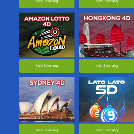
Main Sekarang
Main Sekarang
Main Sekarang
Main Sekarang
Main Sekarang
Main Sekarang