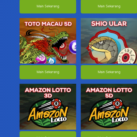
Main Sekarang
Main Sekarang
Main Sekarang
Main Sekarang