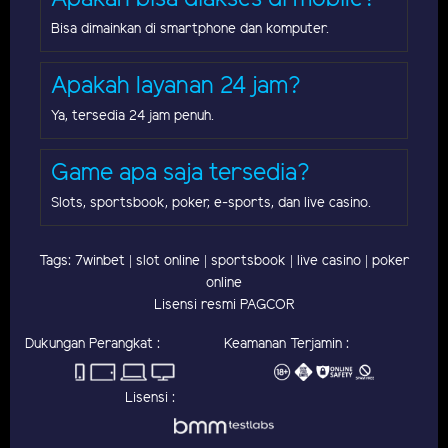
Bisa dimainkan di smartphone dan komputer.
Apakah layanan 24 jam?
Ya, tersedia 24 jam penuh.
Game apa saja tersedia?
Slots, sportsbook, poker, e-sports, dan live casino.
Tags: 7winbet | slot online | sportsbook | live casino | poker
online
Lisensi resmi PAGCOR
Dukungan Perangkat :
Keamanan Terjamin :
Lisensi :