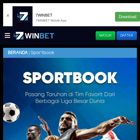
×
7WINBET
Download
7WINBET Mobile App
MASUK
DAFTAR
Sportbook
BERANDA