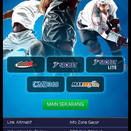
MAIN SEKARANG
Link Altrnatif
Info Zona Gacor