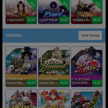
NEW
NEW
NEW
Chinchirorin
Cyber Pinball
Valhalla's Dice
PLAY
PLAY
PLAY
IDNRNG
Lihat Semua
Dream Blackjack
Dream Baccarat
Sicbo IDNArcade
PLAY
PLAY
PLAY