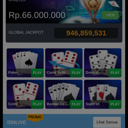
08 Aug 2026
Rp.66.000.000
VIEW
946,859,531
GLOBAL JACKPOT
Poker
Ceme Keliling
Domino
PLAY
PLAY
PLAY
Ceme
Bandar Capsa
Super10
PLAY
PLAY
PLAY
PROMO
IDNLIVE
Lihat Semua