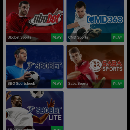
Ubobet Sports
CMD Sports
PLAY
PLAY
SBO Sportsbook
Saba Sports
PLAY
PLAY
SBO Sportsbook