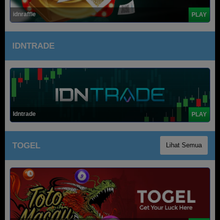
idnraffle
PLAY
IDNTRADE
Idntrade
PLAY
TOGEL
Lihat Semua