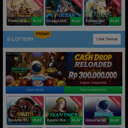
PROMO
PROMO
PROMO
Power of Odin 1000
Ocean Lord
Eternal War
PLAY
PLAY
PLAY
PROMO
E-LOTTERY
Lihat Semua
Lebih Details
View Leaderboard
PROMO
PROMO
PROMO
Roulette Trinity
Davinci Roller
Universe 6D
PLAY
PLAY
PLAY