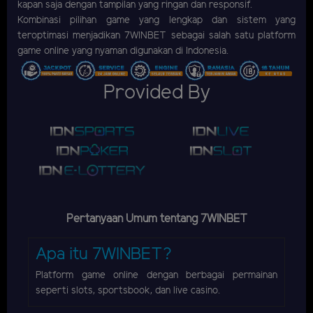
kapan saja dengan tampilan yang ringan dan responsif.
Kombinasi pilihan game yang lengkap dan sistem yang
teroptimasi menjadikan 7WINBET sebagai salah satu platform
game online yang nyaman digunakan di Indonesia.
Provided By
Pertanyaan Umum tentang 7WINBET
Apa itu 7WINBET?
Platform game online dengan berbagai permainan
seperti slots, sportsbook, dan live casino.