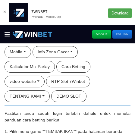
×
7WINBET
Download
7WINBET Mobile App
MASUK
DAFTAR
Mobile
Info Zona Gacor
Kalkulator Mix Parlay
Cara Betting
video-website
RTP Slot 7Winbet
TENTANG KAMI
DEMO SLOT
Pastikan anda sudah login terlebih dahulu untuk memulai
panduan cara betting berikut:
1. Pilih menu game ""TEMBAK IKAN"" pada halaman beranda.