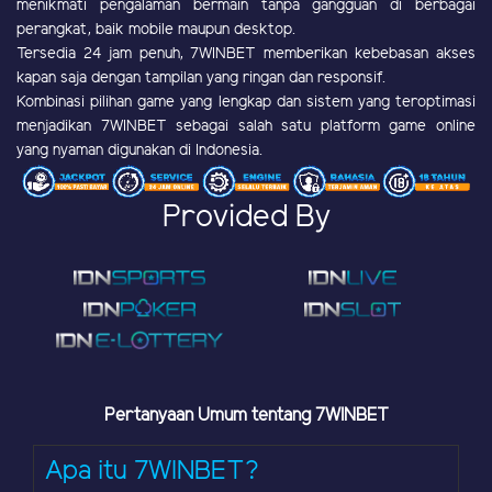
menikmati pengalaman bermain tanpa gangguan di berbagai
perangkat, baik mobile maupun desktop.
Tersedia 24 jam penuh, 7WINBET memberikan kebebasan akses
kapan saja dengan tampilan yang ringan dan responsif.
Kombinasi pilihan game yang lengkap dan sistem yang teroptimasi
menjadikan 7WINBET sebagai salah satu platform game online
yang nyaman digunakan di Indonesia.
Provided By
Pertanyaan Umum tentang 7WINBET
Apa itu 7WINBET?